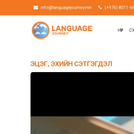
info@languagejourney.mn
(+976) 8011-6
НҮҮР
С
ЭЦЭГ, ЭХИЙН СЭТГЭГДЭЛ