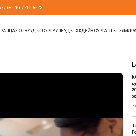
677 (+976) 7711-6678
УРАЛЦАХ ОРНУУД
СУРГУУЛИУД
ХҮҮХДИЙН СУРГАЛТ
ХЯМДР
L
К
с
20
э
20
Т
F