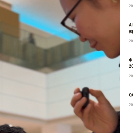
20
А
үз
20
Ф
2
20
Q
20