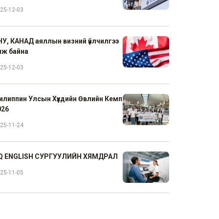
25-12-03
НУ, КАНАД аяллын визний үйлчилгээ
үүлж байна
25-12-03
илиппин Улсын Хүүхдийн Өвлийн Кемп
026
25-11-24
Q ENGLISH СУРГУУЛИЙН ХЯМДРАЛ
25-11-05