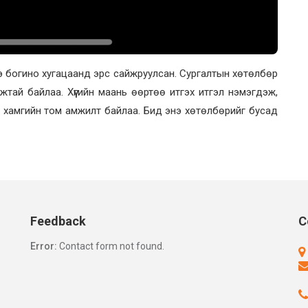
э богино хугацаанд эрс сайжруулсан. Сургалтын хөтөлбөр
жтай байлаа. Хүүгийн маань өөртөө итгэх итгэл нэмэгдэж,
 хамгийн том амжилт байлаа. Бид энэ хөтөлбөрийг бусад
Feedback
C
Error:
Contact form not found.