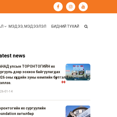
АЛ
МЭДЭЭ, МЭДЭЭЛЭЛ
БИДНИЙ ТУХАЙ
atest news
АНАД улсын ТОРОНТОГИЙН их
ургууль дээр зохион байгуулагдах
26 оны хүүхдийн зуны кемпийн бүртгэл
хэллээ.
26-01-14
оронтогийн их сургуулийн
oundation хөтөлбөр