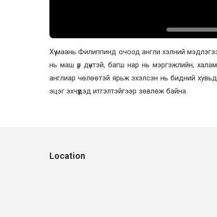
Хүү маань Филиппинд очоод англи хэлний мэдлэгэ
нь маш үр дүнтэй, багш нар нь мэргэжлийн, халам
англиар чөлөөтэй ярьж эхэлсэн нь бидний хувьд
эцэг эхчүүдэд итгэлтэйгээр зөвлөж байна.
Location