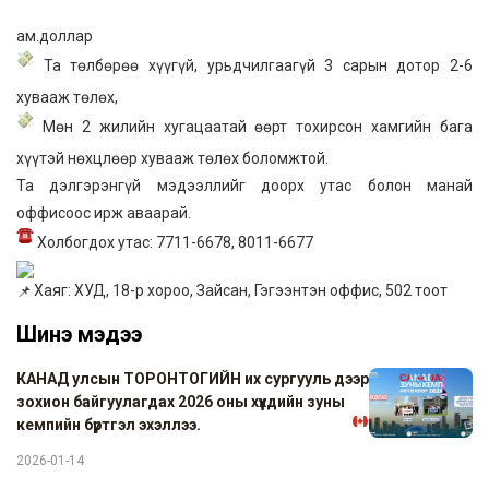
ам.доллар
Та төлбөрөө хүүгүй, урьдчилгаагүй 3 сарын дотор 2-6
хувааж төлөх,
Мөн 2 жилийн хугацаатай өөрт тохирсон хамгийн бага
хүүтэй нөхцлөөр хувааж төлөх боломжтой.
Та дэлгэрэнгүй мэдээллийг доорх утас болон манай
оффисоос ирж аваарай.
Холбогдох утас: 7711-6678, 8011-6677
Хаяг: ХУД, 18-р хороо, Зайсан, Гэгээнтэн оффис, 502 тоот
Шинэ мэдээ
КАНАД улсын ТОРОНТОГИЙН их сургууль дээр
зохион байгуулагдах 2026 оны хүүхдийн зуны
кемпийн бүртгэл эхэллээ.
2026-01-14