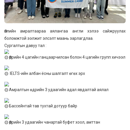
Өвлийн амралтаараа аялангаа англи хэлээ сайжруулах
боломжтой ээлжит элсэлт маань зарлагдлаа.
Сургалтын давуу тал :
Өдрийн 4 цагийн ганцаарчилсан болон 4 цагийн групп хичээл
IELTS-ийн албан ёсны шалгалт өгөх эрх
Амралтын өдрийн 3 удаагийн адал явдалтай аялал
Бассейнтай тав тухтай дотуур байр
Өдрийн 3 удаагийн чанартай буфет хоол, амттан