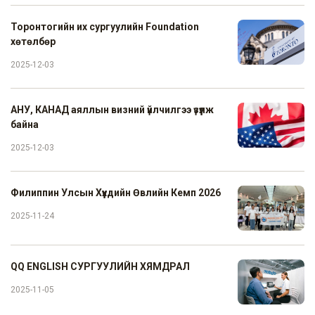
Торонтогийн их сургуулийн Foundation
хөтөлбөр
2025-12-03
АНУ, КАНАД аяллын визний үйлчилгээ үзүүлж
байна
2025-12-03
Филиппин Улсын Хүүхдийн Өвлийн Кемп 2026
2025-11-24
QQ ENGLISH СУРГУУЛИЙН ХЯМДРАЛ
2025-11-05