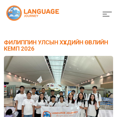
ФИЛИППИН УЛСЫН ХҮҮХДИЙН ӨВЛИЙН
КЕМП 2026