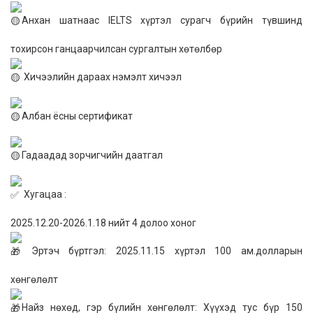
Анхан шатнаас IELTS хүртэл сурагч бүрийн түвшинд
тохирсон ганцаарчилсан сургалтын хөтөлбөр
Хичээлийн дараах нэмэлт хичээл
Албан ёсны сертификат
Гадаадад зорчигчийн даатгал
Хугацаа :
2025.12.20-2026.1.18 нийт 4 долоо хоног
Эртэч бүртгэл: 2025.11.15 хүртэл 100 ам.долларын
хөнгөлөлт
Найз нөхөд, гэр бүлийн хөнгөлөлт: Хүүхэд тус бүр 150