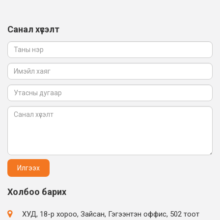
Санал хүсэлт
Холбоо барих
ХУД, 18-р хороо, Зайсан, Гэгээнтэн оффис, 502 тоот