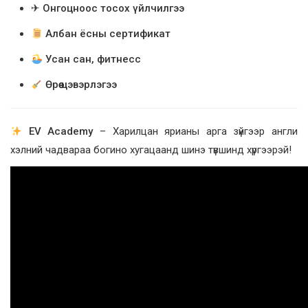
✈
Онгоцноос тосох үйлчилгээ
Албан ёсны сертификат
Усан сан, фитнесс
Өрөө цэвэрлэгээ
EV Academy
– Харилцан ярианы арга зүйгээр англи
хэлний чадвараа богино хугацаанд шинэ түвшинд хүргээрэй!