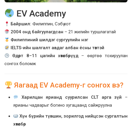
EV Academy
Байршил:
Филиппин, Сэбү хот
2004 онд байгуулагдсан
– 21 жилийн туршлагатай
Филиппиний шилдэг сургуулийн нэг
IELTS-ийн шалгалт авдаг албан ёсны төвтэй
Өдөрт 8–11 цагийн хөтөлбөрүүд
– өөртөө тохируулан
сонгох боломж
Яагаад EV Academy-г сонгох вэ?
Харилцан ярианд суурилсан CLT арга зүй
–
ярианы чадварыг богино хугацаанд сайжруулна
Хүн бүрийн түвшин, зорилгод нийцсэн сургалтын
хөтөлбөр