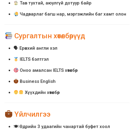
Тав тухтай, аюулгүй дотуур байр
Чадварлаг багш нар, мэргэжлийн баг хамт олон
Сургалтын хөтөлбөрүүд
🗣
Ерөнхий англи хэл
IELTS бэлтгэл
Оноо амалсан IELTS хөтөлбөр
Business English
Хүүхдийн хөтөлбөр
Үйлчилгээ
🍽
Өдрийн 3 удаагийн чанартай буфет хоол