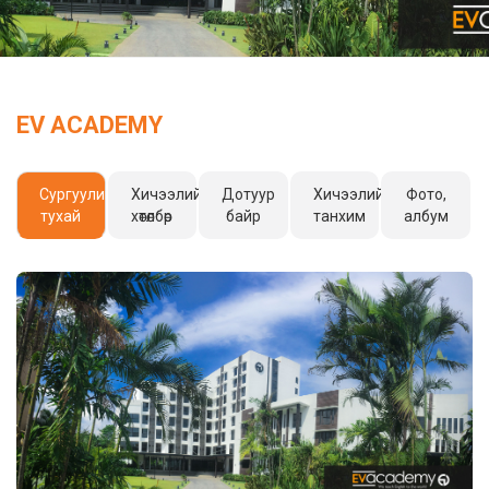
EV ACADEMY
Сургуулийн
Хичээлийн
Дотуур
Хичээлийн
Фото,
тухай
хөтөлбөр
байр
танхим
албум