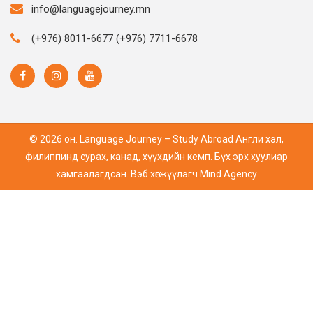
info@languagejourney.mn
(+976) 8011-6677 (+976) 7711-6678
© 2026 он. Language Journey – Study Abroad Англи хэл,
филиппинд сурах, канад, хүүхдийн кемп. Бүх эрх хуулиар
хамгаалагдсан. Вэб хөгжүүлэгч
Mind Agency