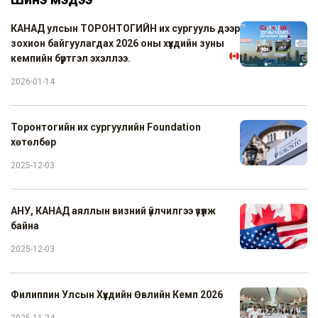
КАНАД улсын ТОРОНТОГИЙН их сургууль дээр
зохион байгуулагдах 2026 оны хүүхдийн зуны
кемпийн бүртгэл эхэллээ.
2026-01-14
Торонтогийн их сургуулийн Foundation
хөтөлбөр
2025-12-03
АНУ, КАНАД аяллын визний үйлчилгээ үзүүлж
байна
2025-12-03
Филиппин Улсын Хүүхдийн Өвлийн Кемп 2026
2025-11-24