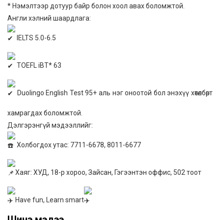
* Нэмэлтээр дотуур байр болон хоол авах боломжтой.
Англи хэлний шаардлага:
IELTS 5.0-6.5
TOEFL iBT* 63
Duolingo English Test 95+ аль нэг оноотой бол энэхүү хөтөлбөрт
хамрагдах боломжтой.
Дэлгэрэнгүй мэдээллийг:
Холбогдох утас: 7711-6678, 8011-6677
Хаяг: ХУД, 18-р хороо, Зайсан, Гэгээнтэн оффис, 502 тоот
Have fun, Learn smart
Шинэ мэдээ