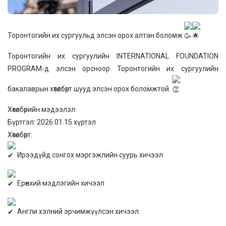
Торонтогийн их сургуульд элсэн орох алтан боломж
Торонтогийн их сургуулийн INTERNATIONAL FOUNDATION
PROGRAM-д элсэн орсноор Торонтогийн их сургуулийн
бакалаврын хөтөлбөрт шууд элсэн орох боломжтой.
Хөтөлбөрийн мэдээлэл:
Бүртгэл: 2026.01.15 хүртэл
Хөтөлбөрт:
Ирээдүйд сонгох мэргэжлийн суурь хичээл
Ерөнхий мэдлэгийн хичээл
Англи хэлний эрчимжүүлсэн хичээл