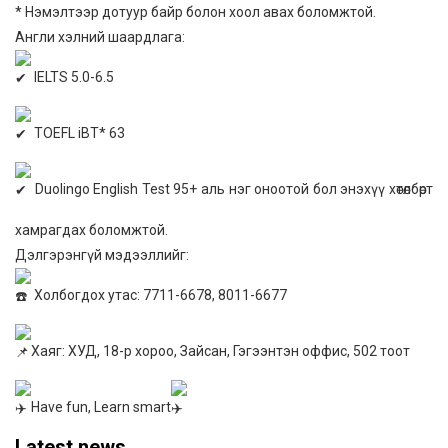
* Нэмэлтээр дотуур байр болон хоол авах боломжтой.
Англи хэлний шаардлага:
IELTS 5.0-6.5
TOEFL iBT* 63
Duolingo English Test 95+ аль нэг оноотой бол энэхүү хөтөлбөрт
хамрагдах боломжтой.
Дэлгэрэнгүй мэдээллийг:
Холбогдох утас: 7711-6678, 8011-6677
Хаяг: ХУД, 18-р хороо, Зайсан, Гэгээнтэн оффис, 502 тоот
Have fun, Learn smart
Latest news