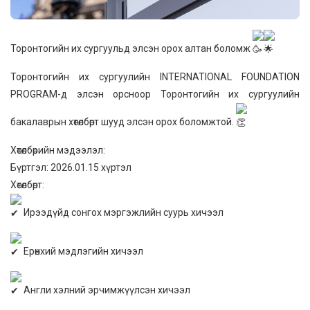
Торонтогийн их сургуульд элсэн орох алтан боломж
Торонтогийн их сургуулийн INTERNATIONAL FOUNDATION
PROGRAM-д элсэн орсноор Торонтогийн их сургуулийн
бакалаврын хөтөлбөрт шууд элсэн орох боломжтой.
Хөтөлбөрийн мэдээлэл:
Бүртгэл: 2026.01.15 хүртэл
Хөтөлбөрт:
Ирээдүйд сонгох мэргэжлийн суурь хичээл
Ерөнхий мэдлэгийн хичээл
Англи хэлний эрчимжүүлсэн хичээл