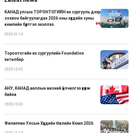
КАНАД улсын ТОРОНТОГИЙН их сургууль дээр
зохион байгуулагдах 2026 оны хүүхдийн зуны
кемпийн бүртгэл эхэллээ.
2026-01-14
Торонтогийн их сургуулийн Foundation
хөтөлбөр
2025-12-03
АНУ, КАНАД аяллын визний үйлчилгээ үзүүлж
байна
2025-12-03
Филиппин Улсын Хүүхдийн Өвлийн Кемп 2026
2025-11-24