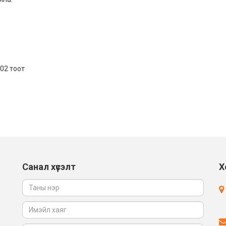
502 тоот
Санал хүсэлт
Х