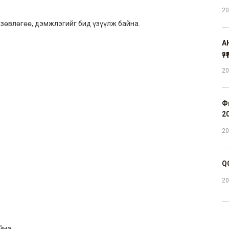
20
зөвлөгөө, дэмжлэгийг бид үзүүлж байна.
А
үз
20
Ф
2
20
Q
20
йна.