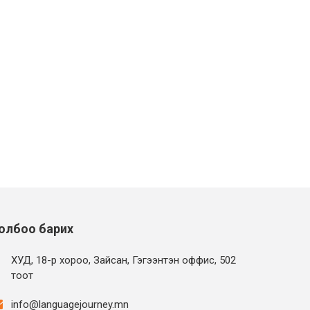
олбоо барих
ХУД, 18-р хороо, Зайсан, Гэгээнтэн оффис, 502
тоот
info@languagejourney.mn