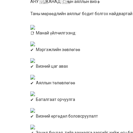
АНУ
, КАНАД
-ын аяллын виз
Таны мөрөөдлийн аяллыг бодит болгох найдвартай 
Манай үйлчилгээнд:
Мэргэжлийн зөвлөгөө
Визний цаг авах
Аяллын төлөвлөгөө
Баталгаат орчуулга
Визний өргөдөл боловсруулалт
Зочид буудал, тийз захиалга зэргийг хийж өгч ба