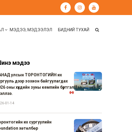
АЛ
МЭДЭЭ, МЭДЭЭЛЭЛ
БИДНИЙ ТУХАЙ
инэ мэдээ
АНАД улсын ТОРОНТОГИЙН их
ургууль дээр зохион байгуулагдах
26 оны хүүхдийн зуны кемпийн бүртгэл
хэллээ.
26-01-14
оронтогийн их сургуулийн
oundation хөтөлбөр