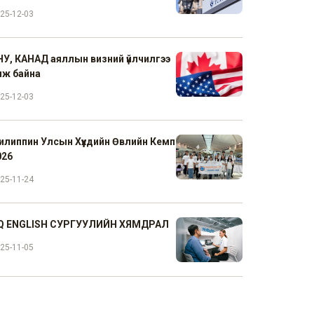
25-12-03
НУ, КАНАД аяллын визний үйлчилгээ
үүлж байна
25-12-03
илиппин Улсын Хүүхдийн Өвлийн Кемп
026
25-11-24
Q ENGLISH СУРГУУЛИЙН ХЯМДРАЛ
25-11-05