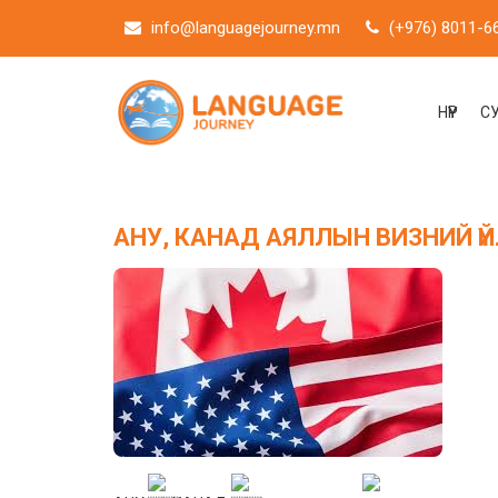
info@languagejourney.mn
(+976) 8011-6
НҮҮР
С
АНУ, КАНАД АЯЛЛЫН ВИЗНИЙ ҮЙЛ