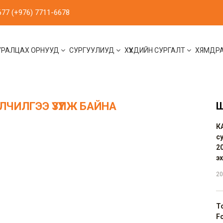
677 (+976) 7711-6678
УРАЛЦАХ ОРНУУД
СУРГУУЛИУД
ХҮҮХДИЙН СУРГАЛТ
ХЯМДР
ЧИЛГЭЭ ҮЗҮҮЛЖ БАЙНА
Ш
К
с
20
э
20
Т
F