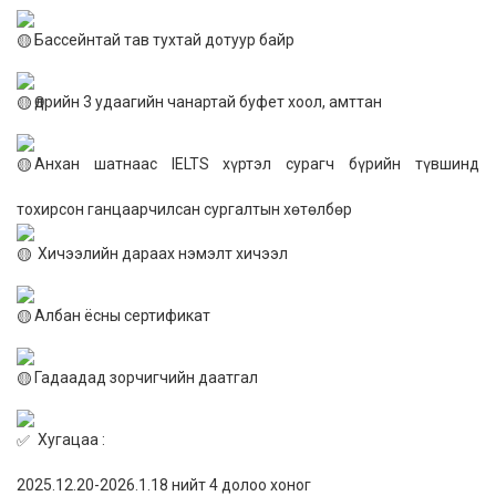
Бассейнтай тав тухтай дотуур байр
Өдрийн 3 удаагийн чанартай буфет хоол, амттан
Анхан шатнаас IELTS хүртэл сурагч бүрийн түвшинд
тохирсон ганцаарчилсан сургалтын хөтөлбөр
Хичээлийн дараах нэмэлт хичээл
Албан ёсны сертификат
Гадаадад зорчигчийн даатгал
Хугацаа :
2025.12.20-2026.1.18 нийт 4 долоо хоног