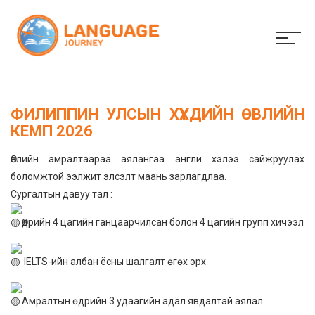
ФИЛИППИН УЛСЫН ХҮҮХДИЙН ӨВЛИЙН
КЕМП 2026
Өвлийн амралтаараа аялангаа англи хэлээ сайжруулах
боломжтой ээлжит элсэлт маань зарлагдлаа.
Сургалтын давуу тал :
Өдрийн 4 цагийн ганцаарчилсан болон 4 цагийн групп хичээл
IELTS-ийн албан ёсны шалгалт өгөх эрх
Амралтын өдрийн 3 удаагийн адал явдалтай аялал