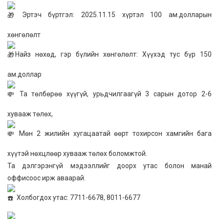
Эртэч бүртгэл: 2025.11.15 хүртэл 100 ам.долларын
хөнгөлөлт
Найз нөхөд, гэр бүлийн хөнгөлөлт: Хүүхэд тус бүр 150
ам.доллар
Та төлбөрөө хүүгүй, урьдчилгаагүй 3 сарын дотор 2-6
хувааж төлөх,
Мөн 2 жилийн хугацаатай өөрт тохирсон хамгийн бага
хүүтэй нөхцлөөр хувааж төлөх боломжтой.
Та дэлгэрэнгүй мэдээллийг доорх утас болон манай
оффисоос ирж аваарай.
Холбогдох утас: 7711-6678, 8011-6677