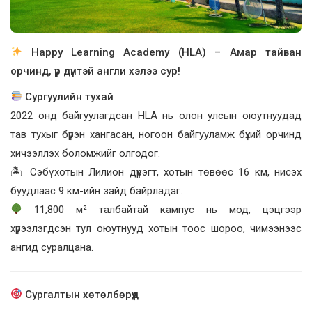
Happy Learning Academy (HLA) – Амар тайван
орчинд, үр дүнтэй англи хэлээ сур!
Сургуулийн тухай
2022 онд байгуулагдсан HLA нь олон улсын оюутнуудад
тав тухыг бүрэн хангасан, ногоон байгууламж бүхий орчинд
хичээллэх боломжийг олгодог.
🏝 Сэбү хотын Лилион дүүрэгт, хотын төвөөс 16 км, нисэх
буудлаас 9 км-ийн зайд байрладаг.
11,800 м² талбайтай кампус нь мод, цэцгээр
хүрээлэгдсэн тул оюутнууд хотын тоос шороо, чимээнээс
ангид суралцана.
Сургалтын хөтөлбөрүүд