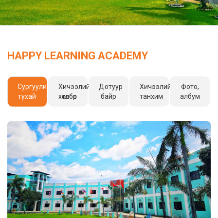
HAPPY LEARNING ACADEMY
Сургуулийн
Хичээлийн
Дотуур
Хичээлийн
Фото,
тухай
хөтөлбөр
байр
танхим
албум