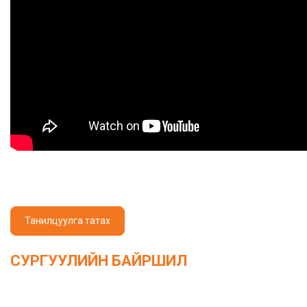
Танилцуулга татах
СУРГУУЛИЙН БАЙРШИЛ