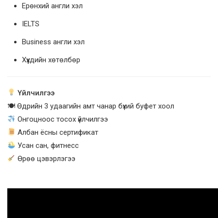
Ерөнхий англи хэл
IELTS
Business англи хэл
Хүүхдийн хөтөлбөр
Үйлчилгээ
🍽 Өдрийн 3 удаагийн амт чанар бүхий буфет хоол
Онгоцноос тосох үйлчилгээ
Албан ёсны сертификат
Усан сан, фитнесс
Өрөө цэвэрлэгээ