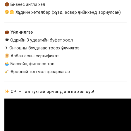
Бизнес англи хэл
Хүүхдийн хөтөлбөр (хүүхэд, өсвөр үеийнхэнд зориулсан)
Үйлчилгээ
🍽 Өдрийн 3 удаагийн буфет хоол
✈ Онгоцны буудлаас тосох үйлчилгээ
Албан ёсны сертификат
Бассейн, фитнесс төв
Өрөөний тогтмол цэвэрлэгээ
CPI – Тав тухтай орчинд англи хэл сур!