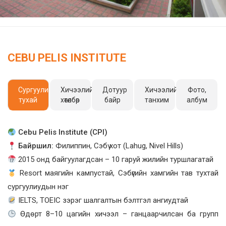
CEBU PELIS INSTITUTE
Сургуулийн
Хичээлийн
Дотуур
Хичээлийн
Фото,
тухай
хөтөлбөр
байр
танхим
албум
Cebu Pelis Institute (CPI)
Байршил:
Филиппин, Сэбү хот (Lahug, Nivel Hills)
2015 онд байгуулагдсан – 10 гаруй жилийн туршлагатай
Resort маягийн кампустай, Сэбүгийн хамгийн тав тухтай
сургуулиудын нэг
IELTS, TOEIC зэрэг шалгалтын бэлтгэл ангиудтай
Өдөрт 8–10 цагийн хичээл – ганцаарчилсан ба групп