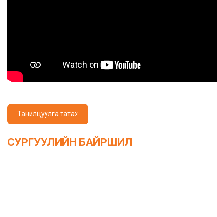
Танилцуулга татах
СУРГУУЛИЙН БАЙРШИЛ