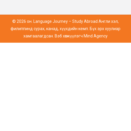
© 2026 он. Language Journey – Study Abroad Англи хэл,
филиппинд сурах, канад, хүүхдийн кемп. Бүх эрх хуулиар
хамгаалагдсан. Вэб хөгжүүлэгч
Mind Agency