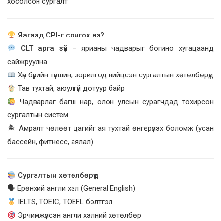
хосолсон сургалт
Яагаад CPI-г сонгох вэ?
CLT арга зүй
– ярианы чадварыг богино хугацаанд
сайжруулна
Хүн бүрийн түвшин, зорилгод нийцсэн сургалтын хөтөлбөрүүд
Тав тухтай, аюулгүй дотуур байр
Чадварлаг багш нар, олон улсын сурагчдад тохирсон
сургалтын систем
🏝 Амралт чөлөөт цагийг ая тухтай өнгөрүүлэх боломж (усан
бассейн, фитнесс, аялал)
Сургалтын хөтөлбөрүүд
🗣 Ерөнхий англи хэл (General English)
IELTS, TOEIC, TOEFL бэлтгэл
Эрчимжүүлсэн англи хэлний хөтөлбөр