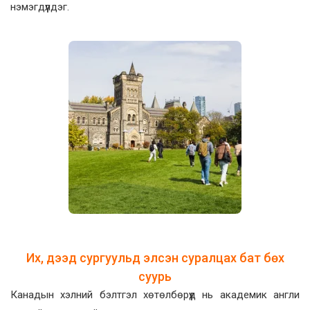
нэмэгдүүлдэг.
Их, дээд сургуульд элсэн суралцах бат бөх
суурь
Канадын хэлний бэлтгэл хөтөлбөрүүд нь академик англи