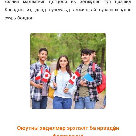
хэлний мэдлэгийг цогцоор нь хөгжүүлдэг тул цаашид
Канадын их, дээд сургуульд амжилттай суралцах үндэс
суурь болдог.
Оюутны хөдөлмөр эрхлэлт ба ирээдүйн