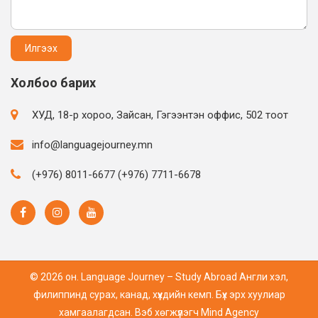
Холбоо барих
ХУД, 18-р хороо, Зайсан, Гэгээнтэн оффис, 502 тоот
info@languagejourney.mn
(+976) 8011-6677 (+976) 7711-6678
© 2026 он. Language Journey – Study Abroad Англи хэл,
филиппинд сурах, канад, хүүхдийн кемп. Бүх эрх хуулиар
хамгаалагдсан. Вэб хөгжүүлэгч
Mind Agency