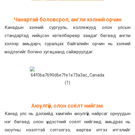
Чанартай боловсрол, англи хэлний орчин
Канадын хэлний сургууль, коллежууд олон улсын
стандартад нийцсэн хөтөлбөрөөр заадаг бөгөөд англи
хэлээр амьдарч, суралцах байгалийн орчин нь хэлний
мэдлэгийг богино хугацаанд сайжруулдаг.
Аюулгүй, олон соёлт нийгэм
Канад улс нь дэлхийд хамгийн аюулгүй, найрсаг орнуудын
нэг бөгөөд олон үндэстний соёлт нийгэмд амьдрах нь
оюутны нээлттэй сэтгэлгээ, өөртөө итгэх итгэлийг