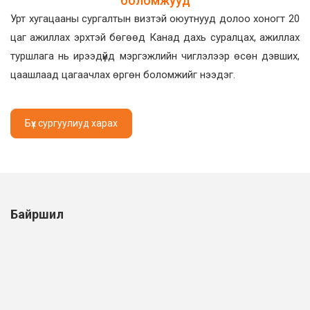
боломжууд
Урт хугацааны сургалтын визтэй оюутнууд долоо хоногт 20
цаг ажиллах эрхтэй бөгөөд Канад дахь суралцах, ажиллах
туршлага нь ирээдүйд мэргэжлийн чиглэлээр өсөн дэвших,
цаашлаад цагаачлах өргөн боломжийг нээдэг.
Бүх сургуулиуд харах
Байршил