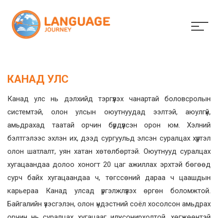
КАНАД УЛС
Канад улс нь дэлхийд тэргүүлэх чанартай боловсролын
системтэй, олон улсын оюутнуудад ээлтэй, аюулгүй,
амьдрахад таатай орчин бүрдүүлсэн орон юм. Хэлний
бэлтгэлээс эхлэн их, дээд сургуульд элсэн суралцах хүртэл
олон шатлалт, уян хатан хөтөлбөртэй. Оюутнууд суралцах
хугацаандаа долоо хоногт 20 цаг ажиллах эрхтэй бөгөөд
сурч байх хугацаандаа ч, төгссөний дараа ч цаашдын
карьераа Канад улсад үргэлжлүүлэх өргөн боломжтой.
Байгалийн үзэсгэлэн, олон үндэстний соёл хосолсон амьдрах
орчин нь суралцах хугацааг илүү сонирхолтой, хөгжөөнтэй